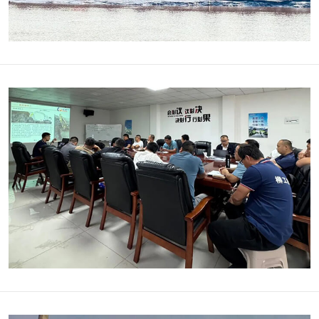
الإبهام الهيدروليكي
المغناطيس اله
دلو بإبهام
الدلاء