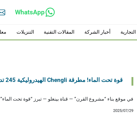
WhatsApp
لتجارية
أخبار الشركة
المقالات التقنية
التنزيلات
معل
عة
الروتاتورات الهيدروليكية
قوة تحت الماء! مطرقة Chengli الهيدروليكية 245 تدعم…
وليكية
المقصات الهيدروليكية
في موقع بناء “مشروع القرن” — قناة بينغلو — تبرز “قوة تحت الماء” من شركة ngli Precision
2025/07/29
ية
مقصات أشجار للحفارات