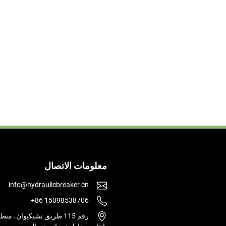
معلومات الاتصال
info@hydraulicbreaker.cn
+86 15098538706
رقم 115 طريق تشيكيوان، م