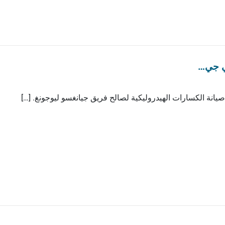
ممزقات التربة
في جي…