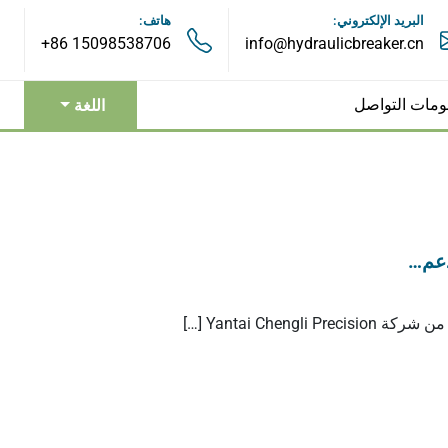
البريد الإلكتروني:
هاتف:
+86 15098538706
info@hydraulicbreaker.cn
ومات التواصل
اللغة
الخطاطيف الهيدروليكية
المطاحن الهيدروليكية
Yantai Che […]
مقصات هيدروليكية